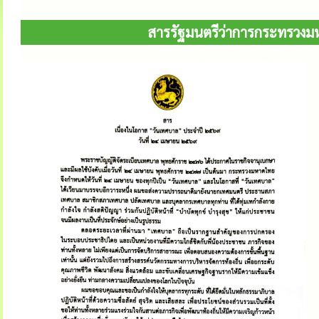
สารรัฐมนตรีว่าการกระทรวงมห